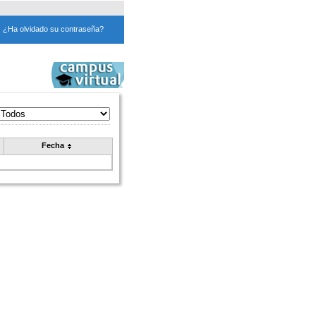
›
¿Ha olvidado su contraseña?
Fecha